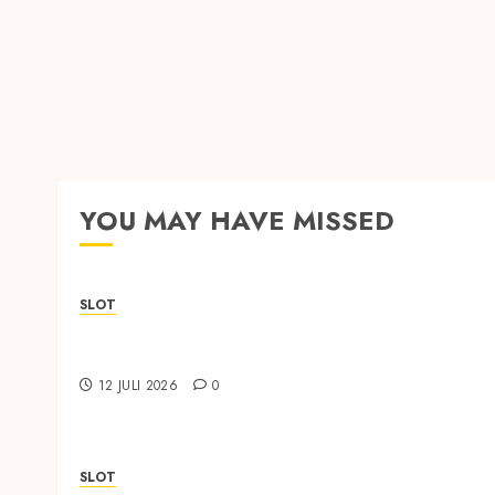
YOU MAY HAVE MISSED
SLOT
Slot Maxwin Online dengan Akses Cepat dan
Tampilan Modern
12 JULI 2026
0
SLOT