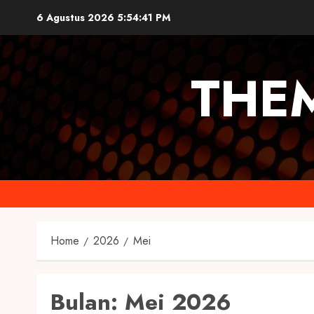
Skip
6 Agustus 2026
5:54:42 PM
to
content
THE
Home
2026
Mei
Bulan:
Mei 2026