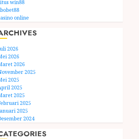
situs win88
sbobet88
casino online
ARCHIVES
uli 2026
Mei 2026
Maret 2026
November 2025
Mei 2025
April 2025
Maret 2025
Februari 2025
Januari 2025
Desember 2024
CATEGORIES