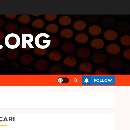
.ORG
FOLLOW
CARI