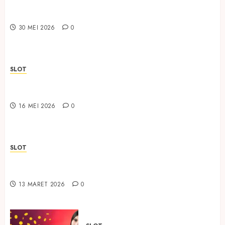
Cara Memilih Mahjong Online dengan Reputasi
Baik
30 MEI 2026
0
SLOT
Best Slot Entertainment Platforms for Daily
Online Users
16 MEI 2026
0
SLOT
Jejak Karier Donny Fattah Bersama God Bless di
Dunia Musik Indonesia
13 MARET 2026
0