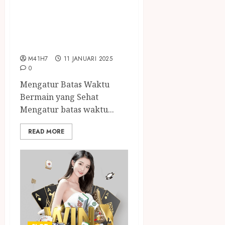
Tips Bermain Slot
Online agar Tidak
Kecanduan
M41H7
11 JANUARI 2025
0
Mengatur Batas Waktu
Bermain yang Sehat
Mengatur batas waktu...
READ MORE