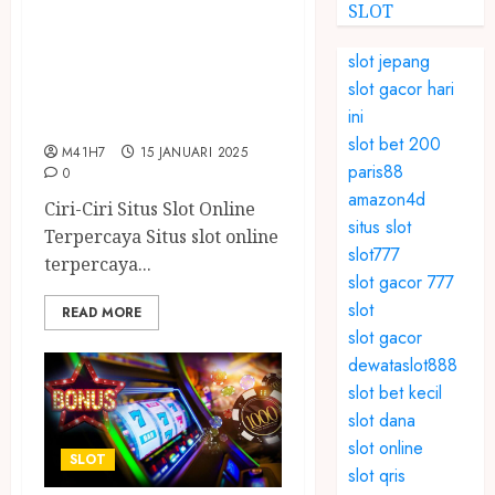
SLOT
Tips Memilih
Situs Slot Online
slot jepang
dengan
slot gacor hari
Pembayaran Cepat
ini
slot bet 200
M41H7
15 JANUARI 2025
paris88
0
amazon4d
Ciri-Ciri Situs Slot Online
situs slot
Terpercaya Situs slot online
slot777
terpercaya...
slot gacor 777
slot
READ MORE
slot gacor
dewataslot888
slot bet kecil
slot dana
slot online
SLOT
slot qris