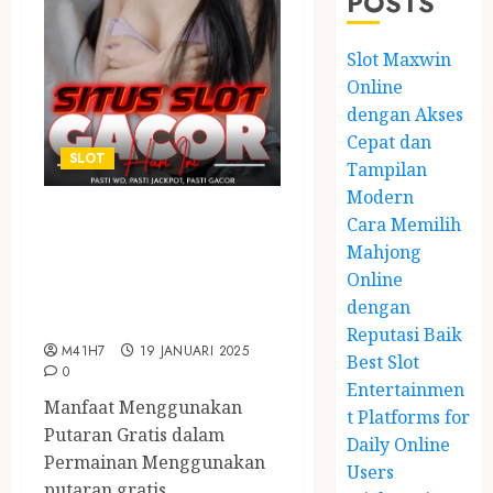
POSTS
Slot Maxwin
Online
dengan Akses
Cepat dan
SLOT
Tampilan
Modern
Fitur Putaran
Cara Memilih
Gratis di Slot
Mahjong
Online
Online: Cara
dengan
Mendapatkannya
Reputasi Baik
M41H7
19 JANUARI 2025
Best Slot
0
Entertainmen
Manfaat Menggunakan
t Platforms for
Putaran Gratis dalam
Daily Online
Permainan Menggunakan
Users
putaran gratis...