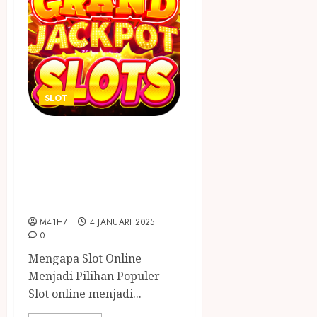
SLOT
Mengapa Slot
Online Cocok
untuk Hiburan
Singkat?
M41H7
4 JANUARI 2025
0
Mengapa Slot Online
Menjadi Pilihan Populer
Slot online menjadi...