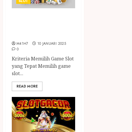
SLOT
10 Game Slot
Online yang Cocok
untuk Pemula
M41H7
10 JANUARI 2025
0
Kriteria Memilih Game Slot
yang Tepat Memilih game
slot...
READ MORE