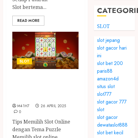
Slot bertema...
CATEGORI
READ MORE
SLOT
slot jepang
slot gacor hari
ini
SLOT
slot bet 200
paris88
Slot Online untuk
amazon4d
Penggemar
situs slot
slot777
Permainan Puzzle
slot gacor 777
M41H7
26 APRIL 2025
slot
0
slot gacor
Tips Memilih Slot Online
dewataslot888
dengan Tema Puzzle
slot bet kecil
Memilih slot online