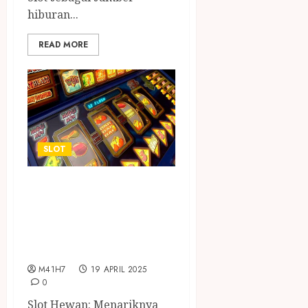
hiburan...
READ MORE
SLOT
Review Slot
dengan Tema
Hewan yang
Menarik
M41H7
19 APRIL 2025
0
Slot Hewan: Menariknya