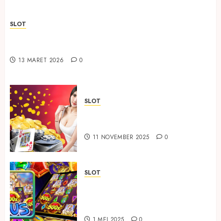
SLOT
Jejak Karier Donny Fattah Bersama God Bless di
Dunia Musik Indonesia
13 MARET 2026
0
SLOT
Tips untuk Pemula di Dunia
Slot Online
11 NOVEMBER 2025
0
SLOT
Slot Online dengan Grafis
Terbaik untuk Pengalaman
Bermain Maksimal
1 MEI 2025
0