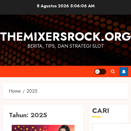
Skip
8 Agustus 2026
5:06:06 AM
to
content
THEMIXERSROCK.ORG
BERITA, TIPS, DAN STRATEGI SLOT
Home
2025
CARI
Tahun:
2025