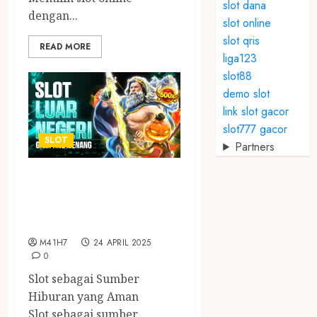
slot dana
dengan...
slot online
slot qris
READ MORE
liga123
slot88
demo slot
link slot gacor
slot777 gacor
SLOT
Partners
Bermain Slot
untuk Hiburan,
Bukan Obsesi
M41H7
24 APRIL 2025
0
Slot sebagai Sumber
Hiburan yang Aman
Slot sebagai sumber