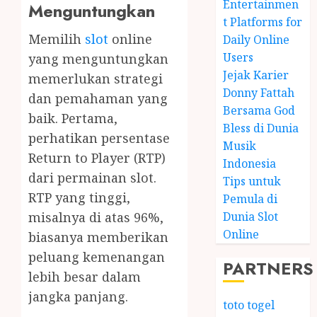
Entertainmen
Menguntungkan
t Platforms for
Memilih
slot
online
Daily Online
Users
yang menguntungkan
Jejak Karier
memerlukan strategi
Donny Fattah
dan pemahaman yang
Bersama God
baik. Pertama,
Bless di Dunia
perhatikan persentase
Musik
Return to Player (RTP)
Indonesia
dari permainan slot.
Tips untuk
RTP yang tinggi,
Pemula di
Dunia Slot
misalnya di atas 96%,
Online
biasanya memberikan
peluang kemenangan
PARTNERS
lebih besar dalam
jangka panjang.
toto togel