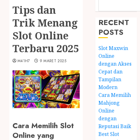
Tips dan
Trik Menang
RECENT
POSTS
Slot Online
Terbaru 2025
Slot Maxwin
Online
M41H7
9 MARET 2025
dengan Akses
Cepat dan
Tampilan
Modern
Cara Memilih
Mahjong
Online
dengan
Cara Memilih Slot
Reputasi Baik
Online yang
Best Slot