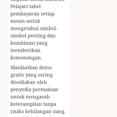
Pelajari tabel
pembayaran setiap
mesin untuk
mengetahui simbol-
simbol penting dan
kombinasi yang
memberikan
kemenangan.
Manfaatkan demo
gratis yang sering
disediakan oleh
penyedia permainan
untuk mengasah
keterampilan tanpa
risiko kehilangan uang.