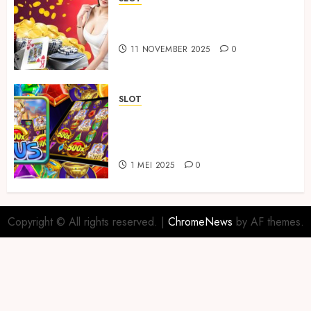
Tips untuk Pemula di Dunia
Slot Online
11 NOVEMBER 2025
0
SLOT
Slot Online dengan Grafis
Terbaik untuk Pengalaman
Bermain Maksimal
1 MEI 2025
0
Copyright © All rights reserved.
|
ChromeNews
by AF themes.