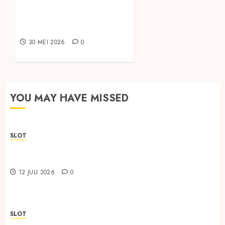
Cara Memilih Mahjong
Online dengan Reputasi
Baik
30 MEI 2026
0
YOU MAY HAVE MISSED
SLOT
Slot Maxwin Online dengan Akses Cepat dan
Tampilan Modern
12 JULI 2026
0
SLOT