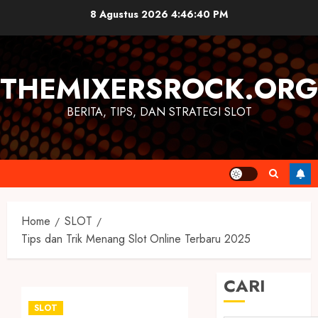
Skip
8 Agustus 2026
4:46:40 PM
to
content
THEMIXERSROCK.ORG
BERITA, TIPS, DAN STRATEGI SLOT
Home
SLOT
Tips dan Trik Menang Slot Online Terbaru 2025
CARI
SLOT