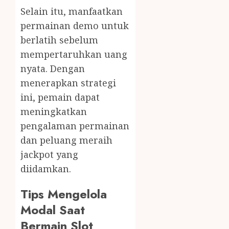
Selain itu, manfaatkan
permainan demo untuk
berlatih sebelum
mempertaruhkan uang
nyata. Dengan
menerapkan strategi
ini, pemain dapat
meningkatkan
pengalaman permainan
dan peluang meraih
jackpot yang
diidamkan.
Tips Mengelola
Modal Saat
Bermain Slot